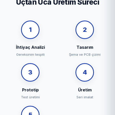
Uçtan Uca Üretim Süreci
1
2
İhtiyaç Analizi
Tasarım
Gereksinim tespiti
Şema ve PCB çizimi
3
4
Prototip
Üretim
Test üretimi
Seri imalat
5